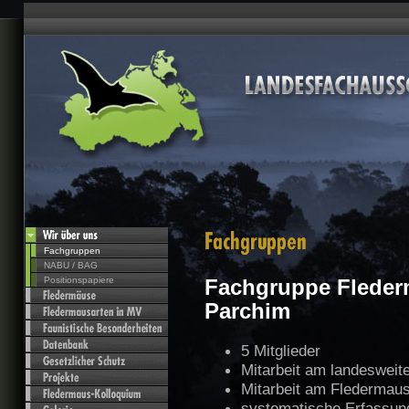
Fachgruppen
NABU / BAG
Positionspapiere
Fachgruppe Fleder
Parchim
5 Mitglieder
Mitarbeit am landesweit
Mitarbeit am Fledermaus
systematische Erfassun