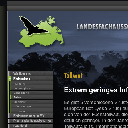
Nahrung
Extrem geringes Inf
Jahreszyklus
Echoortung
Tollwut
Es gibt 5 verschiedene Virust
Quartiere
Wanderungen
European Bat Lyssa Virus) au
Invasion
sich von der Fuchstollwut, di
deutlich geringer. In den Jah
Tollwutfälle (s. Informationsbl