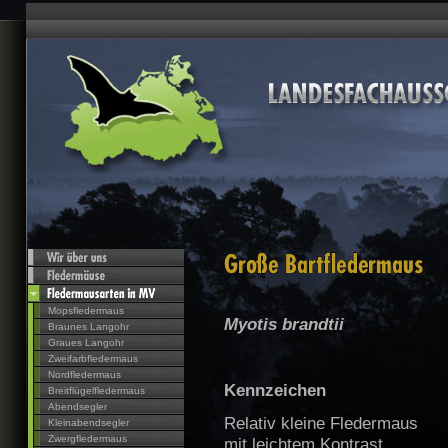
Mopsfledermaus
Myotis brandtii
Braunes Langohr
Graues Langohr
Zweifarbfledermaus
Nordfledermaus
Kennzeichen
Breitflügelfledermaus
Abendsegler
Relativ kleine Fledermaus
Kleinabendsegler
Zwergfledermaus
mit leichtem Kontrast