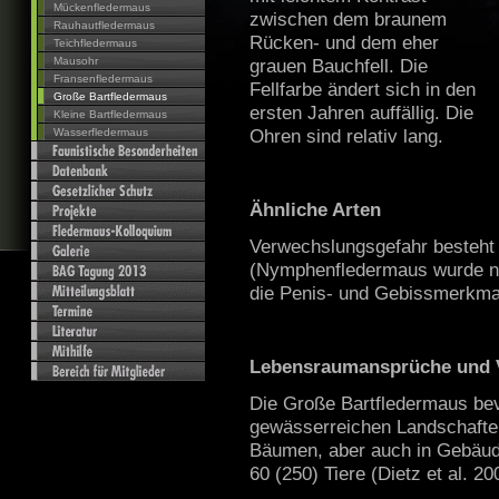
Mückenfledermaus
zwischen dem braunem
Rauhautfledermaus
Rücken- und dem eher
Teichfledermaus
Mausohr
grauen Bauchfell. Die
Fransenfledermaus
Fellfarbe ändert sich in den
Große Bartfledermaus
ersten Jahren auffällig. Die
Kleine Bartfledermaus
Ohren sind relativ lang.
Wasserfledermaus
Ähnliche Arten
Verwechslungsgefahr besteht 
(Nymphenfledermaus wurde no
die Penis- und Gebissmerkmal
Lebensraumansprüche und 
Die Große Bartfledermaus bev
gewässerreichen Landschafte
Bäumen, aber auch in Gebäu
60 (250) Tiere (Dietz et al. 