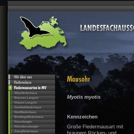
Mopsfledermaus
Myotis myotis
Braunes Langohr
Graues Langohr
Zweifarbfledermaus
Nordfledermaus
Kennzeichen
Breitflügelfledermaus
Abendsegler
Große Fledermausart mit
Kleinabendsegler
Zwergfledermaus
braunem Rücken- und