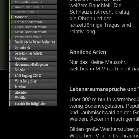
Mückenfledermaus
weißem Bauchfell. Die
Rauhautfledermaus
Schnauze ist recht kräftig,
Teichfledermaus
Mausohr
die Ohren und der
Fransenfledermaus
lanzettförmige Tragus sind
Große Bartfledermaus
relativ lang.
Kleine Bartfledermaus
Wasserfledermaus
Ähnliche Arten
Nur das Kleine Mausohr,
welches in M-V noch nicht n
Lebensraumansprüche und 
Über 800 m nur in wärmebegün
wenig Bodenvegetation. Popula
und Laubmischwald an der G
Weiden, Äcker in frisch gemä
Bilden große Wochenstuben z
Weibchen. V. a. in Dachräume